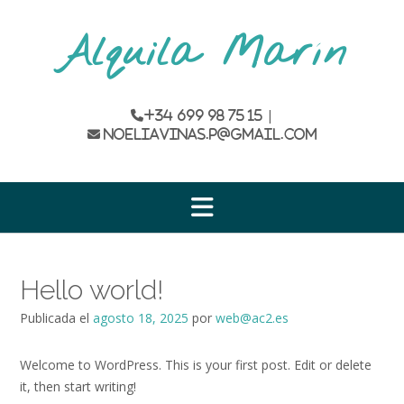
Saltar
al
Alquila Marín
contenido
|
+34 699 98 75 15
noeliavinas.p@gmail.com
Hello world!
Publicada el
agosto 18, 2025
por
web@ac2.es
Welcome to WordPress. This is your first post. Edit or delete
it, then start writing!